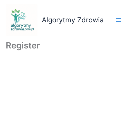
Przejdź
do
treści
Algorytmy Zdrowia
Register